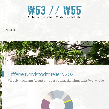
Ateliergemeinschaft Westerbleichstraße
Ateliergemeinschaft Westerbleichstraße
MENÜ
Zum Inhalt springen
Offene Nordstadtateliers 2021
Veröffentlicht am
August 29, 2021
von
ingrid.schmechel@w53w55.de